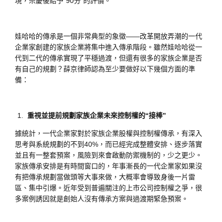
現，宗慶後給予“90分”的評價。
娃哈哈的傳承是一個非常典型的象徵——改革開放弄潮的一代
企業家創建的家族企業將集中進入傳承階段。雖然娃哈哈從一
代到二代的傳承實現了平穩過渡，但還有很多的家族企業是否
有自己的規劃？薛京律師認為至少要做好以下幾個方面的準
備：
重視並提前規劃家族企業未來控制權的“接棒”
據統計，一代企業家對於家族企業股權與控制權傳承，有深入
思考與系統規劃的不到40%，而已經完成整體安排、逐步落實
並且有一整套預案，風險到來會啟動防禦機制的，少之更少。
家族傳承安排是有時間窗口的，年事漸長的一代企業家如果沒
有把傳承規劃當做頭等大事來做，大概率會導致身後一片雷
區、集中引爆。近年受到普遍關注的上市公司控制權之爭，很
多案例誘因就是創始人沒有傳承方案與過渡期緊急預案。