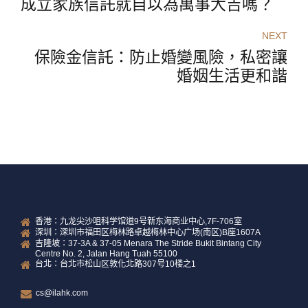
成立家族信託就自以為萬事大吉嗎？
NEXT
保險金信託：防止婚變風險，私密讓
婚姻生活更和諧
香港：九龙尖沙咀科学馆道9号新东海商业中心,7F-706室
深圳：深圳市福田区梅林路卓越梅林中心广场(南区)B座1607A
吉隆坡：37-3A & 37-05 Menara The Stride Bukit Bintang City
Centre No. 2, Jalan Hang Tuah 55100
台北：台北市松山区敦化北路307号10楼之1
cs@ilahk.com