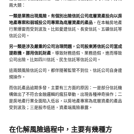
兩大類：
一類是業務出現風險，有個別出險信託公司底層資產投向以房
地產專案和弱城投公司專案為底層資產的產品
，在本輪房地產
行業爆雷而受到波及。比如愛建信託、長安信託、五礦信託等
信託公司。
另一類是涉及嚴重的公司治理問題，公司股東將信託公司當成
提款機，挪用信託財產
，導致財務造假、業務造假，進而導致
公司出險。比如四川信託、民生信託等信託公司。
這兩類風險信託公司，都伴隨著監管不到位、信託公司自身違
規操作。
而信託產品逾期多發，主要有三方面的原因：一是部分信託機
構做出了不符合金融邏輯的瘋狂舉動，出現各種神奇操作；二
是房地產行業全面陷入低谷，以房地產專案為底層資產的產品
受到波及；三是股市低迷，資產端風險暴露。
在化解風險過程中，主要有幾種方