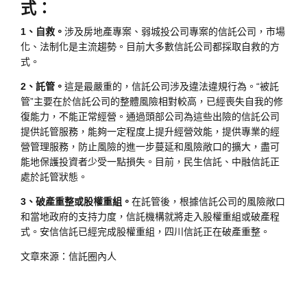
式：
1、自救。
涉及房地產專案、弱城投公司專案的信託公司，市場
化、法制化是主流趨勢。目前大多數信託公司都採取自救的方
式。
2、託管。
這是最嚴重的，信託公司涉及違法違規行為。“被託
管”主要在於信託公司的整體風險相對較高，已經喪失自我的修
復能力，不能正常經營。通過頭部公司為這些出險的信託公司
提供託管服務，能夠一定程度上提升經營效能，提供專業的經
營管理服務，防止風險的進一步蔓延和風險敞口的擴大，盡可
能地保護投資者少受一點損失。目前，民生信託、中融信託正
處於託管狀態。
3、破產重整或股權重組。
在託管後，根據信託公司的風險敞口
和當地政府的支持力度，信託機構就將走入股權重組或破產程
式。安信信託已經完成股權重組，四川信託正在破產重整。
文章來源：信託圈內人