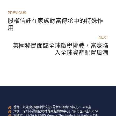
PREVIOUS
股權信託在家族財富傳承中的特殊作
用
NEXT
英國移民面臨全球徵稅挑戰，富豪陷
入全球資產配置風潮
香港：九龙尖沙咀科学馆道9号新东海商业中心,7F-706室
深圳：深圳市福田区梅林路卓越梅林中心广场(南区)B座1607A
吉隆坡：37-3A & 37-05 Menara The Stride Bukit Bintang City