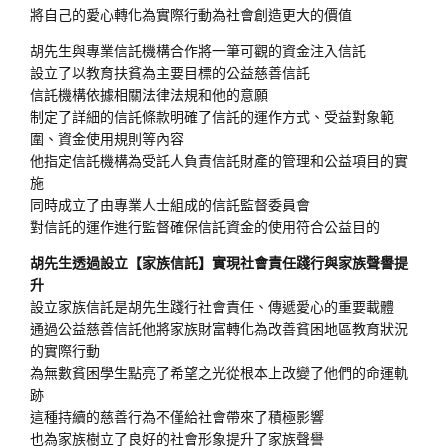
將自己的愛心轉化為實際行動為社會創造更大的價值
胡先生與專業信託機構合作將一筆可觀的資金注入信託
設立了以教育扶貧為主要目標的公益慈善信託
信託機構依據相關法律法規和他的意願
制定了詳細的信託條款明確了信託的運作方式、受益對象範
圍、資金使用規則等內容
他指定信託機構為受託人負責信託財產的管理和公益項目的實
施
同時成立了由專業人士組成的信託監督委員會
對信託的運作進行監督確保信託資金的使用符合公益目的
胡先生透過設立【家族信託】實現社會責任踐行與家族聲譽提
升
設立家族信託是胡先生踐行社會責任、傳遞愛心的重要載體
通過公益慈善信託他將家族財富轉化為改善貧困地區教育狀況
的實際行動
為無數貧困學生點亮了希望之光從根本上改變了他們的命運軌
跡
這種持續的慈善行為不僅給社會帶來了積極影響
也為家族樹立了良好的社會形象提升了家族聲譽