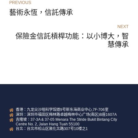
PREVIOUS
藝術永恆，信託傳承
NEXT
保險金信託槓桿功能：以小博大，智
慧傳承
香港：九龙尖沙咀科学馆道9号新东海商业中心,7F-706室
深圳：深圳市福田区梅林路卓越梅林中心广场(南区)B座1607A
吉隆坡：37-3A & 37-05 Menara The Stride Bukit Bintang City
Centre No. 2, Jalan Hang Tuah 55100
台北：台北市松山区敦化北路307号10楼之1