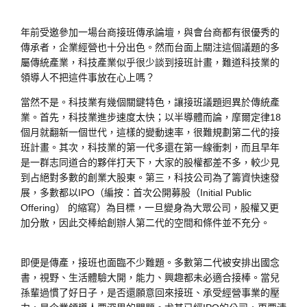
年前受邀參加一場台商接班傳承論壇，與會台商都有很優秀的
傳承者，企業經營也十分出色。然而台面上關注這個議題的多
屬傳統產業，科技產業似乎很少談到接班計畫，難道科技業的
領導人不把這件事放在心上嗎？
當然不是。科技業有幾個關鍵特色，讓接班議題迥異於傳統產
業。首先，科技業進步速度太快；以半導體而論，摩爾定律18
個月就翻新一個世代，這樣的變動速率，很難規劃第二代的接
班計畫。其次，科技業的第一代多還在第一線衝刺，而且早年
是一群志同道合的夥伴打天下，大家的股權都差不多，較少見
到占絕對多數的創業大股東。第三，科技公司為了籌資快速發
展，多數都以IPO（編按：首次公開募股（Initial Public
Offering） 的縮寫）為目標，一旦變身為大眾公司，股權又更
加分散，因此交棒給創辦人第二代的空間和條件並不充分。
即便是傳產，接班也面臨不少難題。多數第二代被安排出國念
書，視野、生活體驗大開，能力、興趣都未必適合接棒。當兒
孫輩過慣了好日子，是否還願意回來接班、承受經營事業的壓