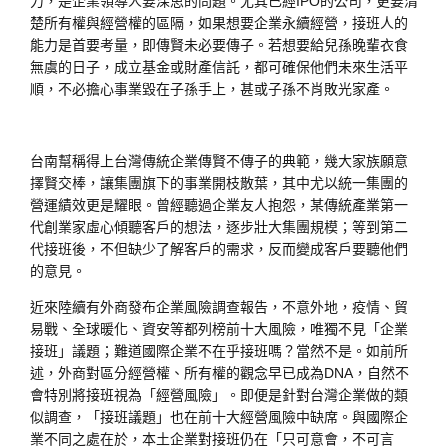
力，是企業領導人要深思的問題。尤其已經IPO的公司，更要清
楚所有權與經營權的區隔，如果想要企業永續經營，接班人的
能力是首要考量，即傳賢未必要傳子。若想要給兒孫晚輩衣食
無虞的日子，成立基金或財產信託，都可確保他們未來生活平
順，不必擔心事業毀在子孫手上，甚或子孫不肖敗光家產。
台南幫稱得上台灣傳統企業傳賢不傳子的典範，幾大家族願意
擇賢交棒，讓集團旗下的事業開枝散葉，其中尤以統一集團的
營運績效更是耀眼。曾經聽過企業友人抱怨，某傳統產業第一
代創業家虛心傾聽客戶的想法，逐步壯大集團規模；等到第二
代接班後，不但缺少了解客戶的需求，反而變成客戶要聽他們
的意見。
近來陸續有外商發布企業風險調查報告，不意外地，疫情、貿
易戰、全球暖化、資安等都列榜前十大風險，唯獨不見「企業
接班」議題；難道國際企業不在乎接班嗎？當然不是。如前所
述，外商對區分經營權、所有權的觀念早已成為DNA，自然不
會特別將接班視為「經營風險」。即便是針對台灣企業做的類
似調查，「接班議題」也在前十大經營風險中缺席。與國際企
業不同之處在於，本土企業對接班仍在「只可意會，不可言