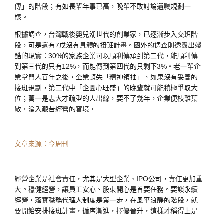
傳」的階段；有如長輩年事已高，晚輩不敢討論遺囑規劃一
樣。
根據調查，台灣戰後嬰兒潮世代的創業家，已逐漸步入交班階
段，可是還有7成沒有具體的接班計畫。國外的調查則透露出殘
酷的現實：30%的家族企業可以順利傳承到第二代，能順利傳
到第三代的只有12%，而能傳到第四代的只剩下3%。老一輩企
業掌門人百年之後，企業頓失「精神領袖」，如果沒有妥善的
接班規劃，第二代中「企圖心旺盛」的晚輩就可能積極爭取大
位；萬一是志大才疏型的人出線，要不了幾年，企業便枝離葉
散，淪入艱苦經營的窘境。
文章來源：今周刊
經營企業是社會責任，尤其是大型企業、IPO公司，責任更加重
大。穩健經營，讓員工安心、股東開心是首要任務。要談永續
經營，落實職務代理人制度是第一步，在風平浪靜的階段，就
要開始安排接班計畫，循序漸進，擇優晉升，這樣才稱得上是