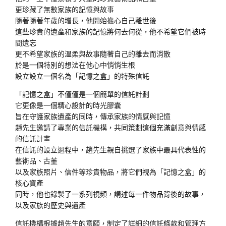
更珍藏了無數家族的記憶與故事
隨著隨著年歲的增長，他開始擔心自己離世後
這些珍貴的遺產和家族的記憶將何去何從，他不希望它們被時
間遺忘
更不希望家族的溫柔與故事隨著自己的離去而消散
於是一個特別的想法在他心中悄悄生根
設立設立一個名為「記憶之盒」的特殊信託
「記憶之盒」不僅僅是一個簡單的信託計劃
它更像是一個精心設計的時光膠囊
旨在守護家族遺產的同時，傳承家族的情感與記憶
趙先生邀請了專業的信託機構，共同策劃這個充滿創意與情感
的信託計畫
在信託的設立過程中，趙先生親自挑選了家族中最具代表性的
藝術品、古董
以及
家族照片、信件等珍貴物品，將它們視為「記憶之盒」的
核心資產
同時，他也錄製了一系列視頻，講述每一件物品背後的故事，
以及家族的歷史與遺產
信託機構根據趙先生的意願，制定了詳細的信託條款和管理方