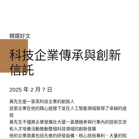
精選好文
科技企業傳承與創新
信託
2025 年 2 月 7 日
黃先生
是一家高科技企業的創始人
這家企業在他的精心經營下並在
人工智能領域取得了卓越的成
就
黃先生不僅將企業發展壯大還一直積極參與行業內的技術交流
和人才培養活動推動整個科技領域的創新發展
他的企業資產包括先進的研發設備、核心技術專利、大量的知