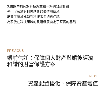
3.信託中的家族科技憲章和一系列教育計劃
強化了家族對科技創新的價值觀傳承
培養了家族成員對科技事業的責任感
為家族在科技領域的長
遠發展奠定了堅實的基礎
PREVIOUS
婚前信託：保障個人財產與婚後經濟
和諧的財富保護方案
NEXT
資產配置優化，保障資產增值