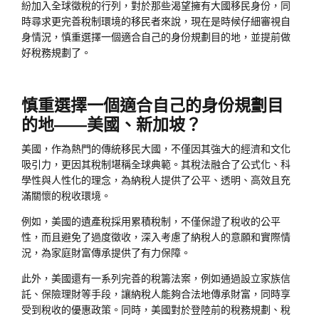
紛加入全球徵稅的行列，對於那些渴望擁有大國移民身份，同
時尋求更完善稅制環境的移民者來說，現在是時候仔細審視自
身情況，慎重選擇一個適合自己的身份規劃目的地，並提前做
好稅務規劃了。
慎重選擇一個適合自己的身份規劃目
的地——美國、新加坡？
美國，作為熱門的傳統移民大國，不僅因其強大的經濟和文化
吸引力，更因其稅制堪稱全球典範。其稅法融合了公式化、科
學性與人性化的理念，為納稅人提供了公平、透明、高效且充
滿關懷的稅收環境。
例如，美國的遺產稅採用累積稅制，不僅保證了稅收的公平
性，而且避免了過度徵收，深入考慮了納稅人的意願和實際情
況，為家庭財富傳承提供了有力保障。
此外，美國還有一系列完善的稅籌法案，例如通過設立家族信
託、保險理財等手段，讓納稅人能夠合法地傳承財富，同時享
受到稅收的優惠政策。同時，美國對於登陸前的稅務規劃、稅