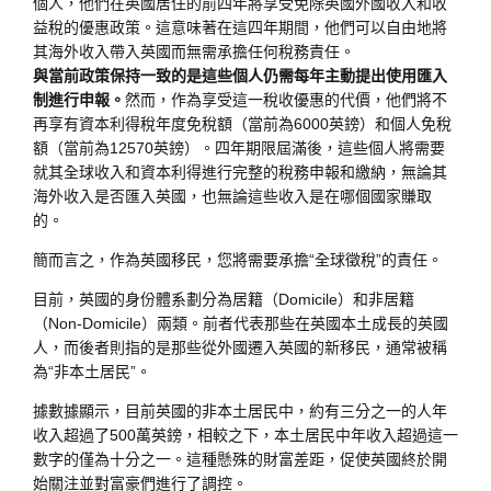
個人，他們在英國居住的前四年將享受免除英國外國收入和收
益稅的優惠政策。這意味著在這四年期間，他們可以自由地將
其海外收入帶入英國而無需承擔任何稅務責任。
與當前政策保持一致的是這些個人仍需每年主動提出使用匯入
制進行申報。
然而，作為享受這一稅收優惠的代價，他們將不
再享有資本利得稅年度免稅額（當前為6000英鎊）和個人免稅
額（當前為12570英鎊）。四年期限屆滿後，這些個人將需要
就其全球收入和資本利得進行完整的稅務申報和繳納，無論其
海外收入是否匯入英國，也無論這些收入是在哪個國家賺取
的。
簡而言之，作為英國移民，您將需要承擔“全球徵稅”的責任。
目前，英國的身份體系劃分為居籍（Domicile）和非居籍
（Non-Domicile）兩類。前者代表那些在英國本土成長的英國
人，而後者則指的是那些從外國遷入英國的新移民，通常被稱
為“非本土居民”。
據數據顯示，目前英國的非本土居民中，約有三分之一的人年
收入超過了500萬英鎊，相較之下，本土居民中年收入超過這一
數字的僅為十分之一。這種懸殊的財富差距，促使英國終於開
始關注並對富豪們進行了調控。