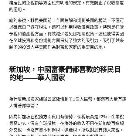
務居民的免稅額等方面也有明確的規定，有效防止了稅收制度
的濫用。
總的來說，移民美國前，全面瞭解和規劃美國的稅法，不僅可
以確保自己遵守稅法，還可以利用稅收優惠政策，特別是在贈
予稅和遺產稅方面，有效減少或免除相關稅負。這也使得美國
在全球投資和身份規劃方面保持了強大的吸引力，吸引了越來
越多的投資人將美國作為財富和家庭的重要目的地。
新加坡，中國富豪們都喜歡的移民目
的地——華人國家
為什麼新加坡家族辦公室漲價到了1億人民幣，都還有大量有錢
人排著隊申請？
因為新加坡在稅務方面費用有優勢，個稅最高是22%，企業稅
最高17%，沒有全球徵稅，在海外的收入不用在新加坡再進額
外交稅，也沒有資本利得稅、遺產稅。所以對於有錢人來說，