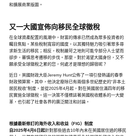
和擴展商業版圖。
又一大國宣佈向移民全球徵稅
在全球資產配置的風潮中，財富的傳承已然成為眾多投資者的
矚目焦點。某些稅制寬容的國度，以其獨特魅力吸引著眾多尋
求新生活的移民；相反，稅制嚴苛之地則可能令部分人士望而
卻步，審慎思考遷移的步伐。那麼，對於渴望大國身份，又不
願承受全球徵稅之累的您，何處才是理想的歸宿呢？
近日，英國財政大臣Jeremy Hunt公佈了一項引發熱議的春季
財政預算案。其中，他決定廢除已有兩個多世紀歷史的“非本土
居民稅收”制度，並從2025年4月起，對在英國居住滿四年的移
民實施全球徵稅。這一決策不僅標誌著英國稅收體系的一大變
革，也引起了社會各界的廣泛關注和討論。
根據最新修訂的海外收入和收益（FIG）制度
自2025年4月6日起
針對那些過去10年內未在英國居住過的移民