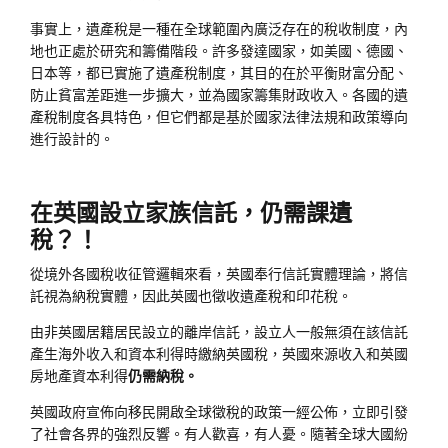
事實上，遺產稅是一種在全球範圍內廣泛存在的稅收制度，內
地也正處於研究和籌備階段。許多發達國家，如美國、德國、
日本等，都已實施了遺產稅制度，其目的在於平衡財富分配、
防止貧富差距進一步擴大，並為國家籌集財政收入。各國的遺
產稅制度各具特色，但它們都是基於國家法律法規和政策導向
進行設計的。
在英國設立家族信託，仍需課遺
稅？！
從境外各國稅收征管邏輯來看，英國奉行信託實體理論，將信
託視為納稅實體，因此英國也徵收遺產稅和印花稅。
由非英國居籍居民設立的離岸信託，設立人一般無須在該信託
產生海外收入和資本利得時繳納英國稅，英國來源收入和英國
房地產資本利得
仍需納稅。
英國政府宣佈向移民開啟全球徵稅的政策一經公佈，立即引發
了社會各界的強烈反響。有人歡喜，有人憂。隨著全球大國紛