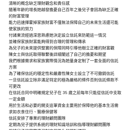
清晰的概念缺乏理財觀念和責任感
隨著年齡的增長她越發擔憂自己百年之後兒子會因為缺乏正確
的財富管理
能力迅速揮霍掉家族財富不僅無法保障自己的未來生活還可能
使家族的努力
付諸東流經過深思熟慮她決定設立信託來防範這一情況
並確保家族財富能夠得到合理的管理和傳承
為兒子的未來提供堅實的保障同時引導他樹立正確的財富觀
陳女士與信託取得聯繫後詳細闡述了自己的擔憂和期望
我們根據需求和家族實際情況為她量身定制了一套全面的信託
方案
為了確保信託的穩定性和嚴肅性陳女士設立了不可撤銷信託
一旦信託設立除非滿足特定的極為嚴格的條件否則信託條款不
可更改
在信託合同中明確規定兒子在 35 歲之前每年只能從信託中支取
一定金額
用於生活和必要的開支這筆資金主要用於保障他的基本生活需
求如衣食住行、醫療保健等
信託安排了專業的理財顧問團隊
定期為兒子提供系統的理財知識培訓和指導理財顧問團隊