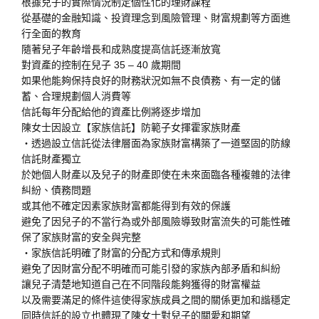
根據兒子的實際情況制定個性化的理財課程
從基礎的金融知識、投資理念到風險管理、財富規劃等方面進
行全面的教育
隨著兒子年齡增長和成熟度提高信託逐漸放寬
對資產的控制在兒子 35 – 40 歲期間
如果他能夠保持良好的財務狀況如無不良債務、有一定的儲
蓄、合理規劃個人消費等
信託每年分配給他的資產比例將逐步增加
陳女士因設立【家族信託】防範子女揮霍家族財產
・透過設立信託從法律層面為家族財富構築了一道堅固的防線
信託財產獨立
於她個人財產以及兒子的財產即使在未來面臨各種複雜的法律
糾紛、債務問題
或其他不確定因素家族財富都能得到有效的保護
避免了因兒子的不當行為或外部風險導致財富流失的可能性確
保了家族財富的安全與完整
・家族信託明確了財富的分配方式和傳承規則
避免了因財富分配不明確而可能引發的家族內部矛盾和糾紛
讓兒子清楚地知道自己在不同階段能夠獲得的財富權益
以及需要滿足的條件這使得家族成員之間的關係更加和諧穩定
同時信託的設立也體現了陳女士對兒子的關愛和期望