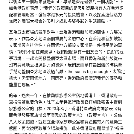
以後產生一個結果就是deal，專案是香港最強的一個功能”。正
如香港政府表示：“我們的政策目的是吸引資產擁有人在香港調
配和管理財富、發掘本港多元的投資機會，以及探索這個活力
無限的國際大都會的吸引之處和多姿多彩的生活體驗。”
互為亞太市場的競爭對手，談及香港和新加坡的關係，方展光
表示，作為亞太地區兩個重要的金融中心，在香港和新加坡設
立家辦沒有排他性，在兩個地方都設立家辦是一件很平常的事
情。“我們不怕任何競爭，我們很願意有一個友善的、良好的競
爭環境，一起去開發整個亞太區市場，而且香港和新加坡從來
沒有惡意地去搶過對方的資源，我們反而是在最困難的時候牽
手幫助整個亞太地區渡過苦難，the sun is big enough，太陽足
夠大，需要兩個地方一同閃亮，香港政府很清楚我們的優勢和
能量在哪里。”
的確，過去一年，在推動家族辦公室落地香港上，香港政府一
直扮演著重要角色。除了去年特區行政長官在施政報告中提到
家族辦公室的目標，2023年3月，香港特區政府高調發表《有
關香港發展家族辦公室業務的政策宣言》（政策宣言），公佈
八大政策措施，就建立全球家族辦公室和資產擁有人的蓬勃生
態圈，再次說明政策立場和措施，此外香港政府還舉辦了“裕澤