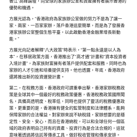
香江”高峰論壇，向全球的家族辦公室和資產擁有者展示香港的
優勢和機遇。
方展光認為，“香港政府為家族辦公室做的努力不是為了讓一
家、兩家、一百家家辦，落戶香港這麼簡單，而是為了發展香
港家族辦公室整個生態平臺，以此啟動香港金融業增長新動
能。”
方展光向記者解釋“八大政策”時表示，“第一點永遠是以人為
本”，在移居政策方面，香港推出了“高才通”計畫和“資本投資者
入境計畫”，為家族財富擁有者落戶提供配套和服務，同時也為
家辦的人才引進和培養提供支持。他也透露，年底，香港政府
還將推出新的投資運營計畫。
第二，在稅務方面，香港政府可謂重拳出擊，香港家辦稅務政
策是全球其中一個最好的稅務政策優惠，香港稅務政策國際聞
名，具備高透明度、稅率低，同時也提供了靈活的稅務優惠政
策，更重要的是，香港擁有健全的監管制度和法律體系，能夠
保障家辦的合法權益。對家辦來說不缺稅錢，家辦想要的是穩
定性、安全、安心，而且在香港納稅，可以和全球任何一個區
域的政府表明自己持有的資產、投資行為是合法合規的，這就
意味著透過將信託等傳承工具，做好稅收管理和傳承安排。