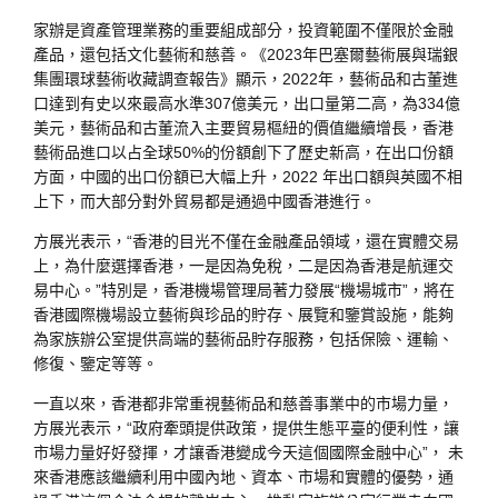
家辦是資產管理業務的重要組成部分，投資範圍不僅限於金融
產品，還包括文化藝術和慈善。《2023年巴塞爾藝術展與瑞銀
集團環球藝術收藏調查報告》顯示，2022年，藝術品和古董進
口達到有史以來最高水準307億美元，出口量第二高，為334億
美元，藝術品和古董流入主要貿易樞紐的價值繼續增長，香港
藝術品進口以占全球50%的份額創下了歷史新高，在出口份額
方面，中國的出口份額已大幅上升，2022 年出口額與英國不相
上下，而大部分對外貿易都是通過中國香港進行。
方展光表示，“香港的目光不僅在金融產品領域，還在實體交易
上，為什麼選擇香港，一是因為免稅，二是因為香港是航運交
易中心。”特別是，香港機場管理局著力發展“機場城市”，將在
香港國際機場設立藝術與珍品的貯存、展覽和鑒賞設施，能夠
為家族辦公室提供高端的藝術品貯存服務，包括保險、運輸、
修復、鑒定等等。
一直以來，香港都非常重視藝術品和慈善事業中的市場力量，
方展光表示，“政府牽頭提供政策，提供生態平臺的便利性，讓
市場力量好好發揮，才讓香港變成今天這個國際金融中心”， 未
來香港應該繼續利用中國內地、資本、市場和實體的優勢，通