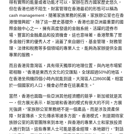
得有實際的能量或者功能才可以，家辦在西方國家歷史悠久，
但在香港也絕不陌生，財富管理在香港最初的形態可以稱為
cash management，隨著家族業務的拓展，家族辦公室也在香
港慢慢興起”，除了這一歷史基礎外，香港也是亞洲最重要的國
際金融中心之一，擁有高度發達的金融系統、活躍的證券市
場、豐富的金融產品和投資機會，這也意味著，香港聚集了眾
多金融行業的優秀人才，涵蓋了來自銀行、基金管理、財務管
理、法律和稅務等多個領域的專業人士，能夠為家辦提供全面
專業的服務。
而且香港背靠灣區，具有得天獨厚的地理位置，與內地市場緊
密相聯，“香港是東西方文化的交匯點，全球超過50%的地區，
在香港坐飛機四個小時內就能到達，大灣區人口8600萬，相當
於一個國家的人口，機會必然會在這裏產生。”
當然，香港也面臨一些亞洲其他經濟體的競爭，新加坡就是其
一，但方展光表示，新加坡和香港的模式有很大的不同。方展
光強調，“家族辦公室業務絕不是一個產品，而是涉及資產保
障、財富傳承、文化傳承等諸多方面”。香港模式，則是期待家
族辦公室的高管團隊來到本地，與香港的專業人士和家族投資
人進行對話，這些專業人士可能是基金經理、本地銀行，“對話