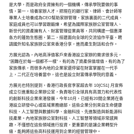
是大學，而是政府全資擁有的一個機構，傳承學院要做的事
情，第一，培養家辦人才，把現在的銀行家、律師、會計師等
專業人士培養成為CEO幫助家辦管理，家族裏面的二代成員、
家庭成員也可以學習跟鍛煉，希望為國際家族辦公室管理人、
新世代的資產擁有人、財富管理從業員等，共同構建一個惠澤
各方的蓬勃生態圈，第二，搭建面向全球的交流協作平臺，聘
請國外知名家族辦公室來香港分享，進而產生對話和合作。
方展光認為，內地高淨值客戶來香港設立家辦的需求很多元，
“困難在於每一個都不一樣”，有的為了資產保值增值，有的為了
家族傳承，而很多內地的企業家還停留在財富掌握在一代手
上，二代正在培養當中，這也是設立財富傳承學院的意義。
方展光也特別提到，香港行政長官李家超去年 10[CS1] 月宣佈
成立引進重點企業辦公室，負責吸引全球具有高潛力和代表性
的創新科技企業來港發展，今年10月，已經有20間企業將在香
港設立研發中心或區域業務總部，這些企業分別來自生命健康
科技、人工智慧與數據科學、金融科技、先進製造與新能源科
技產業。內地家族辦公室對科技、人工智慧等領域非常感興
趣，不僅想在這些領域進行投資，更重要的是讓企業轉型升
級，能夠將這些高科技運用到企業的經營管理中。