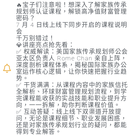
🔥宝子们注意啦！想深入了解家族传承
规划师认证课程，解锁高净值财富管理
密码？
7 月 4 日线上线下同步开启的课程说明
会
千万别错过！
💎讲座亮点抢先看：
✅ 权威解读：美国家族传承规划师公会
亚太区负责人 Rome Chan 亲自上阵，
深度剖析课程体系，揭秘国际家族办公
室运作核心逻辑，让你快速把握行业趋
势。
✅ 干货满满：从课程内容中的家族信托
全解析、环球财富管理规划流程，到学
完课程能收获的实战技能和职业提升方
向，一一拆解，助你判断课程价值。
✅ 互动答疑：线上线下双渠道开放提
问，无论是课程细节、职业发展困惑，
还是对家族传承规划行业的疑问，都能
得到专业解答。