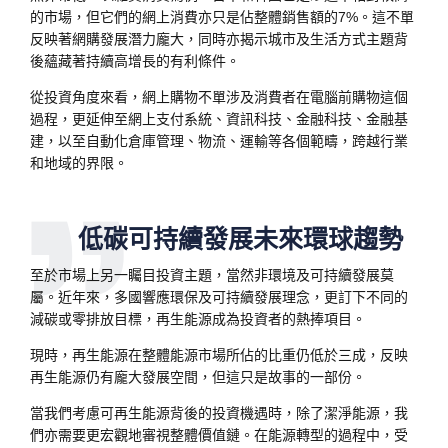
的市場，但它們的網上消費亦只是佔整體銷售額的7%。這不單
反映著網購發展潛力龐大，同時亦揭示城市及生活方式主題背
後蘊藏著持續高增長的有利條件。
從投資角度來看，網上購物不單涉及消費者在電腦前購物這個
過程，更延伸至網上支付系統、資訊科技、金融科技、金融基
建，以至自動化倉庫管理、物流、運輸等各個範疇，跨越行業
和地域的界限。
低碳可持續發展未來環球趨勢
至於市場上另一矚目投資主題，當然非環境及可持續發展莫
屬。近年來，多國響應環保及可持續發展理念，更訂下不同的
減碳或零排放目標，再生能源成為投資者的熱捧項目。
現時，再生能源在整體能源市場所佔的比重仍低於三成，反映
再生能源仍有龐大發展空間，但這只是故事的一部份。
當我們考慮可再生能源背後的投資機遇時，除了潔淨能源，我
們亦需要更宏觀地審視整體價值鏈。在能源轉型的過程中，受