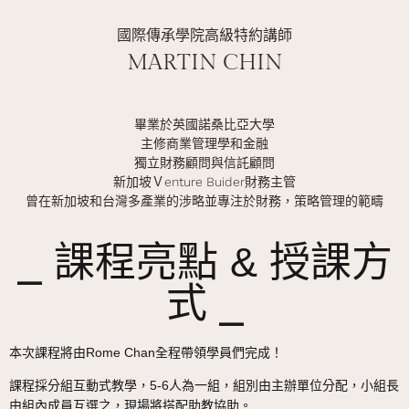
國際傳承學院高級特約講師
MARTIN CHIN
畢業於英國諾桑比亞大學
主修商業管理學和金融
獨立財務顧問與信託顧問
新加坡Ｖenture Buider財務主管
曾在新加坡和台灣多產業的涉略並專注於財務，策略管理的範疇
⎯ 課程亮點 & 授課方
式 ⎯
本次課程將由Rome Chan全程帶領學員們完成！
課程採分組互動式教學，5-6人為一組，組別由主辦單位分配，小組長
由組內成員互選之，現場將搭配助教協助。